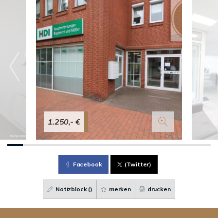
1.250,- €
Facebook
(Twitter)
Notizblock (
)
merken
drucken