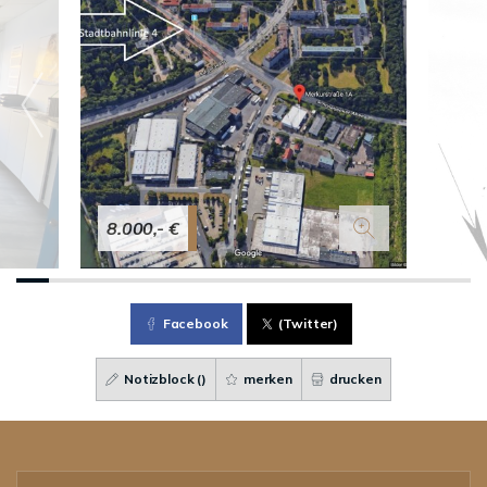
8.000,- €
Facebook
(Twitter)
Notizblock (
)
merken
drucken