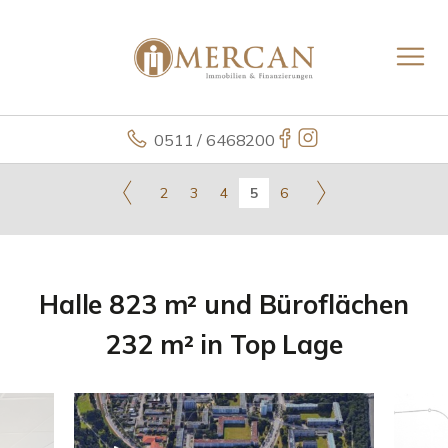
0511 / 6468200
2
3
4
5
6
Halle 823 m² und Büroflächen
232 m² in Top Lage