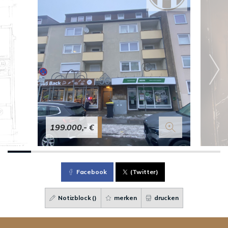
199.000,- €
Facebook
(Twitter)
Notizblock (
)
merken
drucken