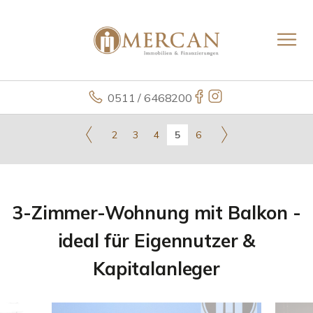
0511 / 6468200
2
3
4
5
6
3-Zimmer-Wohnung mit Balkon -
ideal für Eigennutzer &
Kapitalanleger