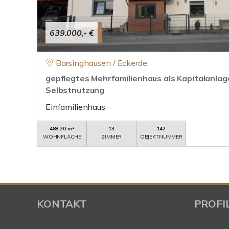
639.000,- €
Barsinghausen / Eckerde
gepflegtes Mehrfamilienhaus als Kapitalanlag
Selbstnutzung
Einfamilienhaus
488,20 m²
13
142
WOHNFLÄCHE
ZIMMER
OBJEKTNUMMER
KONTAKT
PROFI