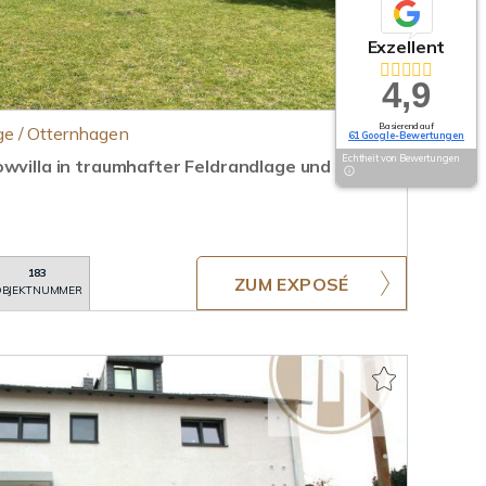
Exzellent
4,9
Basierend auf
e / Otternhagen
61 Google-Bewertungen
Echtheit von Bewertungen
owvilla in traumhafter Feldrandlage und
183
ZUM EXPOSÉ
BJEKTNUMMER