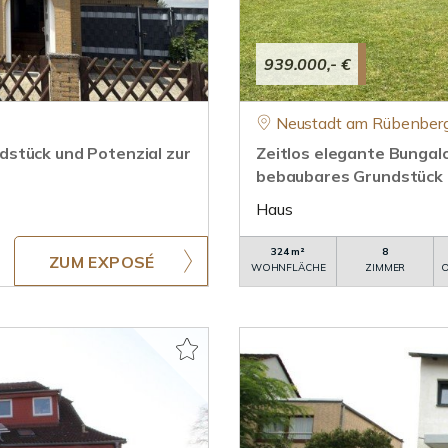
939.000,- €
Neustadt am Rübenberg
stück und Potenzial zur
Zeitlos elegante Bungal
bebaubares Grundstück
Haus
324 m²
8
ZUM EXPOSÉ
WOHNFLÄCHE
ZIMMER
O