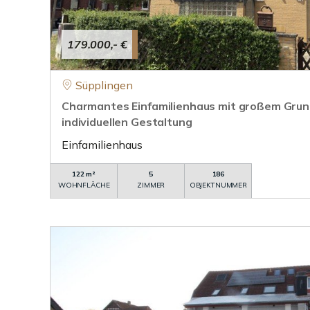
179.000,- €
Süpplingen
Charmantes Einfamilienhaus mit großem Grund
individuellen Gestaltung
Einfamilienhaus
122 m²
5
186
WOHNFLÄCHE
ZIMMER
OBJEKTNUMMER