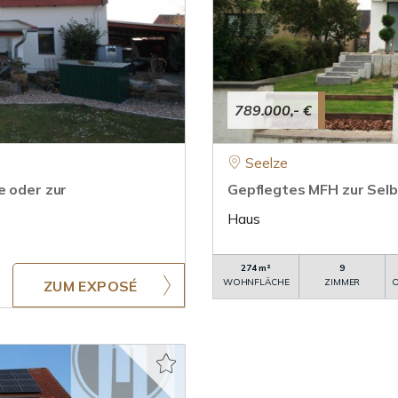
789.000,- €
Seelze
e oder zur
Gepflegtes MFH zur Selb
Haus
274 m²
9
WOHNFLÄCHE
ZIMMER
O
ZUM EXPOSÉ