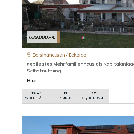
639.000,- €
Barsinghausen / Eckerde
gepflegtes Mehrfamilienhaus als Kapitalanlag
Selbstnutzung
Haus
395 m²
13
141
WOHNFLÄCHE
ZIMMER
OBJEKTNUMMER