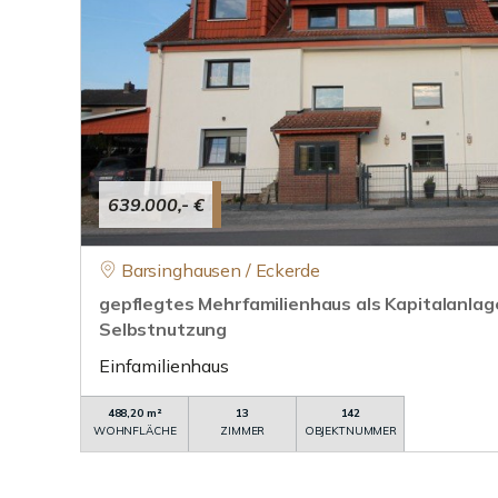
639.000,- €
Barsinghausen / Eckerde
gepflegtes Mehrfamilienhaus als Kapitalanlag
Selbstnutzung
Einfamilienhaus
488,20 m²
13
142
WOHNFLÄCHE
ZIMMER
OBJEKTNUMMER