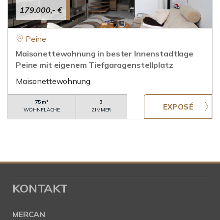
179.000,- €
Peine
Maisonettewohnung in bester Innenstadtlage
Peine mit eigenem Tiefgaragenstellplatz
Maisonettewohnung
75 m²
3
WOHNFLÄCHE
ZIMMER
KONTAKT
MERCAN