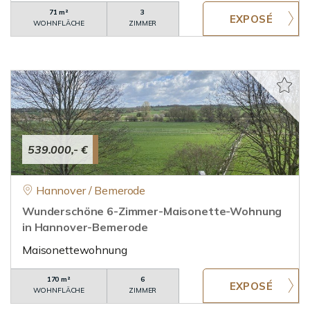
71 m²
3
WOHNFLÄCHE
ZIMMER
539.000,- €
Hannover / Bemerode
Wunderschöne 6-Zimmer-Maisonette-Wohnung
in Hannover-Bemerode
Maisonettewohnung
170 m²
6
WOHNFLÄCHE
ZIMMER