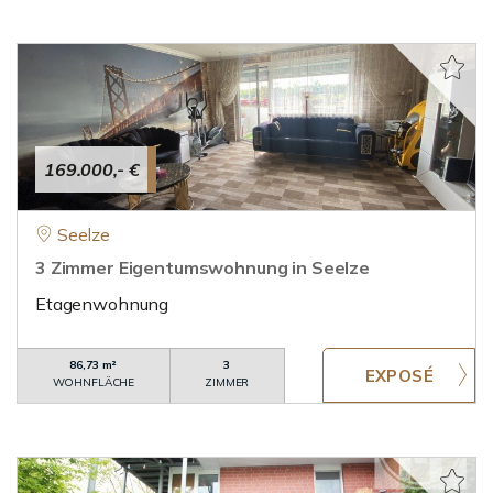
169.000,- €
Seelze
3 Zimmer Eigentumswohnung in Seelze
Etagenwohnung
86,73 m²
3
WOHNFLÄCHE
ZIMMER