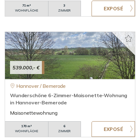
71 m²
3
WOHNFLÄCHE
ZIMMER
539.000,- €
Hannover / Bemerode
Wunderschöne 6-Zimmer-Maisonette-Wohnung
in Hannover-Bemerode
Maisonettewohnung
170 m²
6
WOHNFLÄCHE
ZIMMER