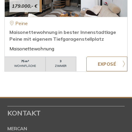
179.000,- €
Peine
Maisonettewohnung in bester Innenstadtlage
Peine mit eigenem Tiefgaragenstellplatz
Maisonettewohnung
75 m²
3
WOHNFLÄCHE
ZIMMER
KONTAKT
MERCAN