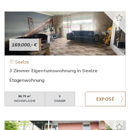
169.000,- €
Seelze
3 Zimmer Eigentumswohnung in Seelze
Etagenwohnung
86,73 m²
3
WOHNFLÄCHE
ZIMMER