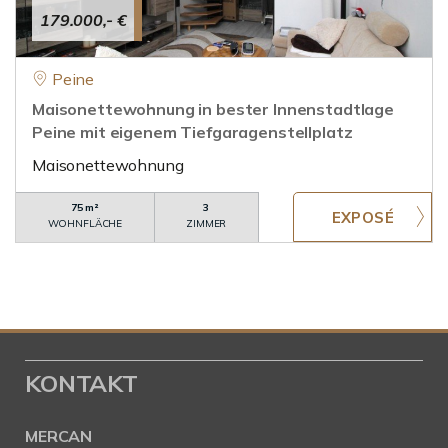
179.000,- €
Peine
Maisonettewohnung in bester Innenstadtlage
Peine mit eigenem Tiefgaragenstellplatz
Maisonettewohnung
75 m²
3
WOHNFLÄCHE
ZIMMER
KONTAKT
MERCAN