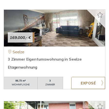
169.000,- €
Seelze
3 Zimmer Eigentumswohnung in Seelze
Etagenwohnung
86,73 m²
3
WOHNFLÄCHE
ZIMMER