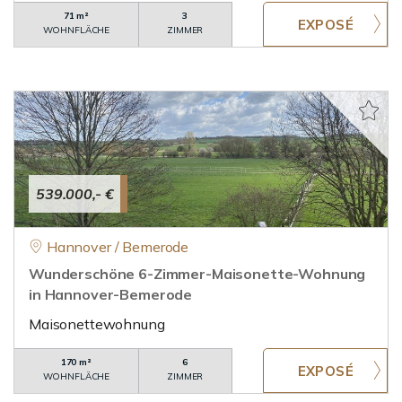
71 m²
3
WOHNFLÄCHE
ZIMMER
539.000,- €
Hannover / Bemerode
Wunderschöne 6-Zimmer-Maisonette-Wohnung
in Hannover-Bemerode
Maisonettewohnung
170 m²
6
WOHNFLÄCHE
ZIMMER