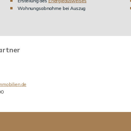
Erstellung des
Energieausweises
Wohnungsabnahme bei Auszug
artner
mobilien.de
00