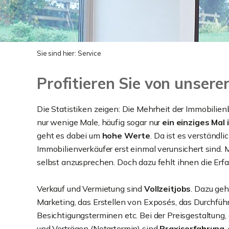
Sie sind hier:
Service
Profitieren Sie von unser
Die Statistiken zeigen: Die Mehrheit der Immobilien
nur wenige Male, häufig sogar nur
ein einziges Mal
geht es dabei um
hohe Werte
. Da ist es verständlic
Immobilienverkäufer erst einmal verunsichert sind.
selbst anzusprechen. Doch dazu fehlt ihnen die Erfa
Verkauf und Vermietung sind
Vollzeitjobs
. Dazu geh
Marketing, das Erstellen von Exposés, das Durchfüh
Besichtigungsterminen etc. Bei der Preisgestaltung
und Verträgen (Notartermin) sind
Praxiserfahrung
,