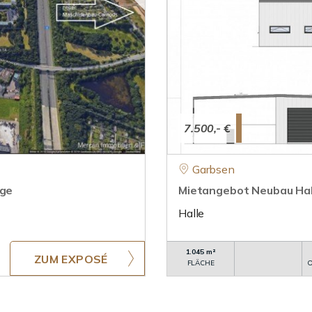
7.500,- €
Garbsen
age
Mietangebot Neubau Hall
Halle
1.045 m²
ZUM EXPOSÉ
FLÄCHE
O