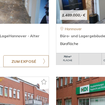
1.489.000,- €
Hannover
 LageHannover - Alter
Büro- und Lagergebäude 
Bürofläche
750 m²
FLÄCHE
O
ZUM EXPOSÉ