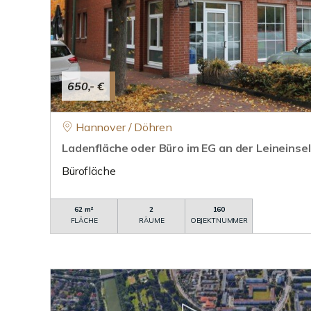
650,- €
Hannover / Döhren
Ladenfläche oder Büro im EG an der Leineinse
Bürofläche
62 m²
2
160
FLÄCHE
RÄUME
OBJEKTNUMMER