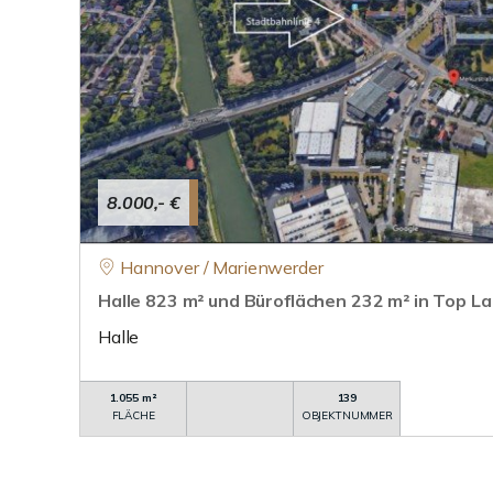
8.000,- €
Hannover / Marienwerder
Halle 823 m² und Büroflächen 232 m² in Top L
Halle
1.055 m²
139
FLÄCHE
OBJEKTNUMMER