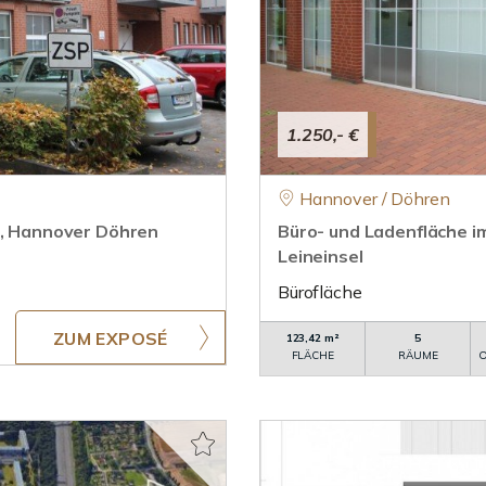
1.250,- €
Hannover / Döhren
l, Hannover Döhren
Büro- und Ladenfläche 
Leineinsel
Bürofläche
ZUM EXPOSÉ
123,42 m²
5
FLÄCHE
RÄUME
O