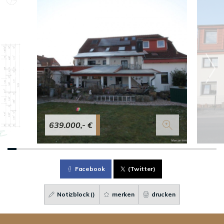
639.000,- €
Facebook
(Twitter)
Notizblock (
)
merken
drucken