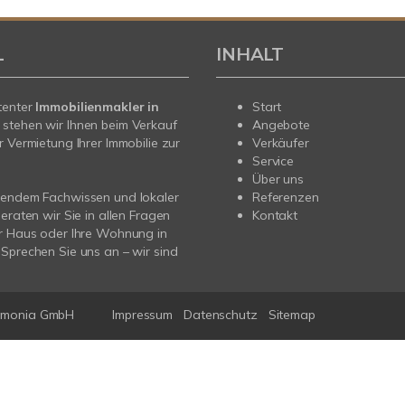
L
INHALT
tenter
Immobilienmakler in
Start
stehen wir Ihnen beim Verkauf
Angebote
r Vermietung Ihrer Immobilie zur
Verkäufer
Service
Über uns
sendem Fachwissen und lokaler
Referenzen
beraten wir Sie in allen Fragen
Kontakt
r Haus oder Ihre Wohnung in
Sprechen Sie uns an – wir sind
mmonia GmbH
Impressum
Datenschutz
Sitemap