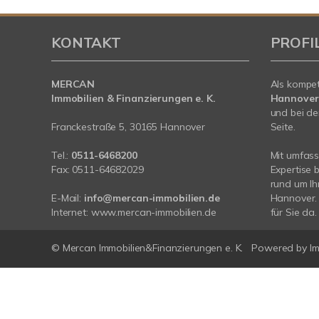
KONTAKT
PROFI
MERCAN
Als kompe
Immobilien & Finanzierungen e. K.
Hannover
und bei de
Franckestraße 5, 30165 Hannover
Seite.
Tel.:
0511-6468200
Mit umfas
Fax: 0511-64682029
Expertise 
rund um Ih
E-Mail:
info@mercan-immobilien.de
Hannover. 
Internet:
www.mercan-immobilien.de
für Sie da.
© Mercan Immobilien&Finanzierungen e. K.
Powered by
I