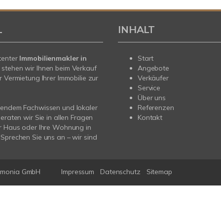
L
INHALT
tenter
Immobilienmakler in
Start
stehen wir Ihnen beim Verkauf
Angebote
r Vermietung Ihrer Immobilie zur
Verkäufer
Service
Über uns
sendem Fachwissen und lokaler
Referenzen
beraten wir Sie in allen Fragen
Kontakt
r Haus oder Ihre Wohnung in
Sprechen Sie uns an – wir sind
mmonia GmbH
Impressum
Datenschutz
Sitemap