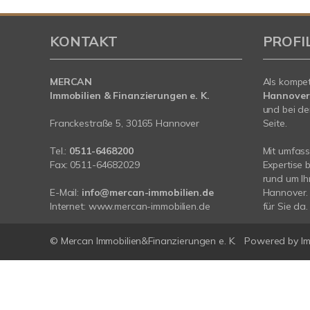
KONTAKT
PROFI
MERCAN
Als kompe
Immobilien & Finanzierungen e. K.
Hannover
und bei de
Franckestraße 5, 30165 Hannover
Seite.
Tel.:
0511-6468200
Mit umfas
Fax: 0511-64682029
Expertise 
rund um Ih
E-Mail:
info@mercan-immobilien.de
Hannover. 
Internet:
www.mercan-immobilien.de
für Sie da.
© Mercan Immobilien&Finanzierungen e. K.
Powered by
I