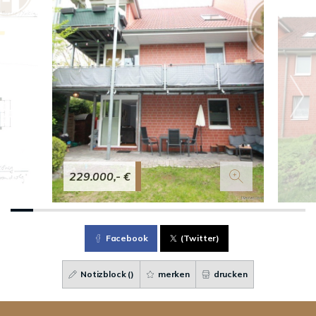
229.000,- €
Facebook
(Twitter)
Notizblock (
)
merken
drucken