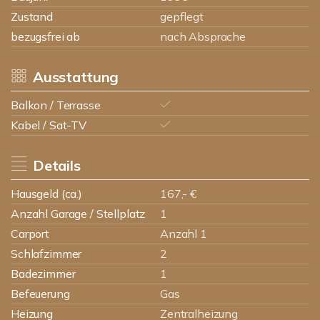
Zustand
gepflegt
bezugsfrei ab
nach Absprache
Ausstattung
Balkon / Terrasse
Kabel / Sat-TV
Details
Hausgeld (ca.)
167,- €
Anzahl Garage / Stellplatz
1
Carport
Anzahl 1
Schlafzimmer
2
Badezimmer
1
Befeuerung
Gas
Heizung
Zentralheizung