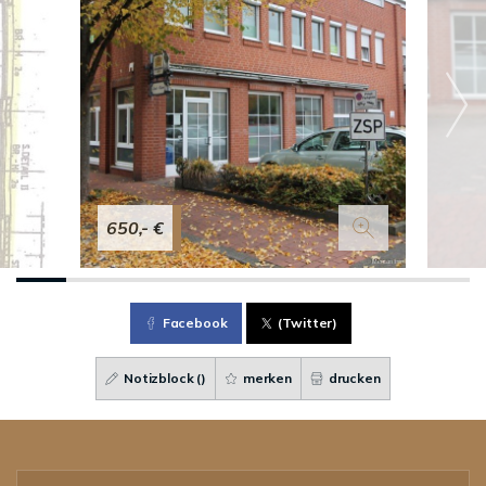
650,- €
Facebook
(Twitter)
Notizblock (
)
merken
drucken