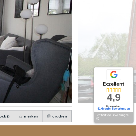
Exzellent
4,9
Basierend auf
61 Google-Bewertungen
Echtheit von Bewertungen
ock (
)
merken
drucken