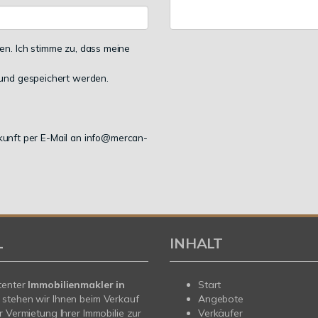
n. Ich stimme zu, dass meine
und gespeichert werden.
Zukunft per E-Mail an info@mercan-
L
INHALT
tenter
Immobilienmakler in
Start
stehen wir Ihnen beim Verkauf
Angebote
r Vermietung Ihrer Immobilie zur
Verkäufer