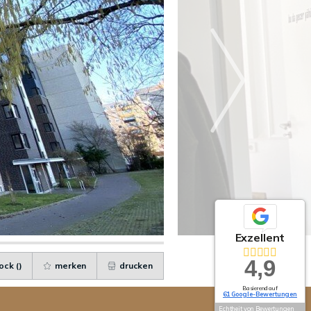
Exzellent
4,9
ock (
)
merken
drucken
Basierend auf
61 Google-Bewertungen
Echtheit von Bewertungen