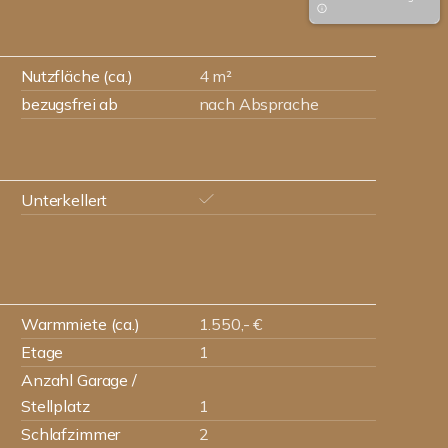
Nutzfläche (ca.)
4 m²
bezugsfrei ab
nach Absprache
Unterkellert
Warmmiete (ca.)
1.550,- €
Etage
1
Anzahl Garage /
Stellplatz
1
Schlafzimmer
2