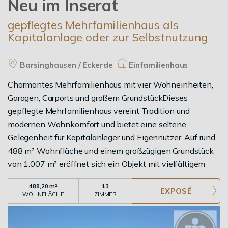
Neu im Inserat
gepflegtes Mehrfamilienhaus als
Kapitalanlage oder zur Selbstnutzung
Barsinghausen / Eckerde
Einfamilienhaus
Charmantes Mehrfamilienhaus mit vier Wohneinheiten,
Garagen, Carports und großem GrundstückDieses
gepflegte Mehrfamilienhaus vereint Tradition und
modernen Wohnkomfort und bietet eine seltene
Gelegenheit für Kapitalanleger und Eigennutzer. Auf rund
488 m² Wohnfläche und einem großzügigen Grundstück
von 1.007 m² eröffnet sich ein Objekt mit vielfältigem
Potenzial.Das Haus wurde 1900 errichtet und 1990 um
488,20 m²
13
einen großzügigen Anbau erweitert. Durch den
WOHNFLÄCHE
ZIMMER
Dachausbau im Jahr 2013 entstanden zwei zusätzliche
Wohnungen, sodass heute insgesamt vier Einheiten zur