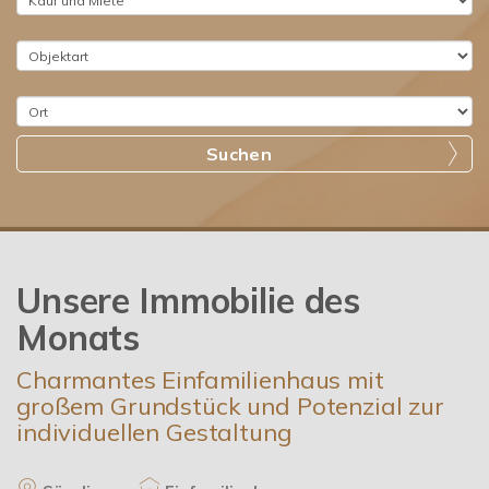
gemütliche Zweizimmerwohnung mit ca. 41 m², aktuell für
350 EUR vermietet.Technisch überzeugt das Haus mit
einer wirtschaftlichen Ölheizung von 2004 und einer
umweltfreundlichen Solaranlage zur
Warmwasserbereitung aus 2021. Fenstererneuerungen in
Suchen
den Jahren 2014 und 2016 sorgen zusätzlich für
zeitgemäßen Wohnstandard.Abgerundet wird das
Angebot durch zwei Einzelgaragen mit Sektionaltoren,
zwei Carports und das weitläufige Grundstück, das Platz
für vielfältige Nutzungsideen bietet. Die ruhige Lage
Unsere Immobilie des
Monats
Charmantes Einfamilienhaus mit
großem Grundstück und Potenzial zur
individuellen Gestaltung