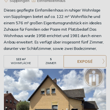
Süpplingen
Einfamilienhaus
Dieses gepflegte Einfamilienhaus in ruhiger Wohnlage
von Süpplingen bietet auf ca. 122 m² Wohnfläche und
einem 576 m² großen Eigentumsgrundstück ein ideales
Zuhause für Familien oder Paare mit Platzbedarf.Das
Wohnhaus wurde 1958 errichtet und 1981 durch einen
Anbau erweitert. Es verfügt über insgesamt fünf Zimmer,
darunter vier Schlafzimmer, sowie zwei Badezimmer,
wodurch ausreichend Platz für die ganze Familie oder ein
122 m²
5
Homeoffice geboten wird.Die Immobilie befindet sich in
WOHNFLÄCHE
ZIMMER
einem gepflegten Zustand und wurde fortlaufend instand
gehalten. So wurde die Terrasse im Jahr 2023 vollständig
erneuert und lädt zu gemütlichen Stunden im Freien ein.
Das Haus ist voll unterkellert und bietet dadurch
großzügige Nutz- und Abstellflächen. Beheizt wird die
Immobilie über eine Ölheizung. Die Anschlüsse für eine
Gasheizung sind bereits vorhanden, sodass eine spätere