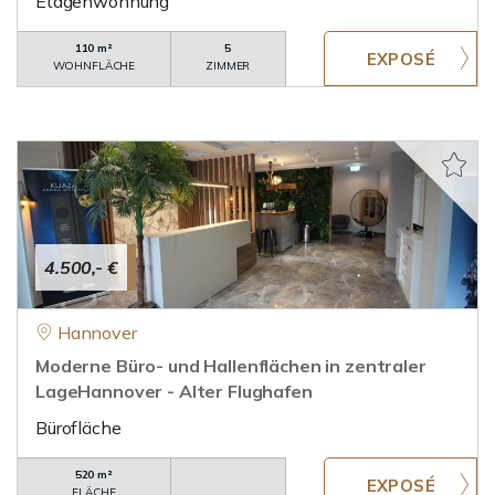
Etagenwohnung
110 m²
5
WOHNFLÄCHE
ZIMMER
4.500,- €
Hannover
Moderne Büro- und Hallenflächen in zentraler
LageHannover - Alter Flughafen
Bürofläche
520 m²
FLÄCHE