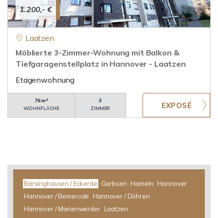
1.200,- €
Laatzen
Möblierte 3-Zimmer-Wohnung mit Balkon &
Tiefgaragenstellplatz in Hannover - Laatzen
Etagenwohnung
76 m²
3
WOHNFLÄCHE
ZIMMER
Barsinghausen / Eckerde
Garbsen
Hameln
Hannover
Hannover / Bemerode
Hannover / Döhren
Hannover / Marienwerder
Laatzen