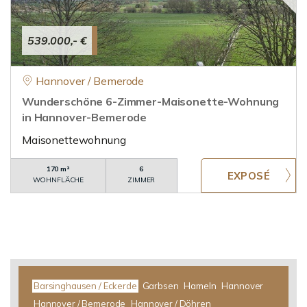
539.000,- €
Hannover / Bemerode
Wunderschöne 6-Zimmer-Maisonette-Wohnung
in Hannover-Bemerode
Maisonettewohnung
170 m²
6
WOHNFLÄCHE
ZIMMER
Barsinghausen / Eckerde
Garbsen
Hameln
Hannover
Hannover / Bemerode
Hannover / Döhren