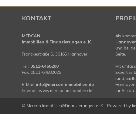
KONTAKT
PROFI
MERCAN
Als kompe
Immobilien & Finanzierungen e. K.
Hannover
und bei de
Franckestraße 5, 30165 Hannover
Seite.
Tel.:
0511-6468200
Mit umfas
Fax: 0511-64682029
Expertise 
rund um Ih
E-Mail:
info@mercan-immobilien.de
Hannover. 
Internet:
www.mercan-immobilien.de
für Sie da.
© Mercan Immobilien&Finanzierungen e. K.
Powered by
I