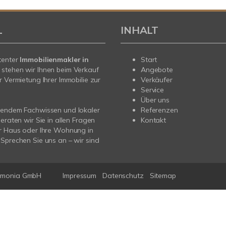
L
INHALT
tenter
Immobilienmakler in
Start
stehen wir Ihnen beim Verkauf
Angebote
r Vermietung Ihrer Immobilie zur
Verkäufer
Service
Über uns
sendem Fachwissen und lokaler
Referenzen
beraten wir Sie in allen Fragen
Kontakt
r Haus oder Ihre Wohnung in
Sprechen Sie uns an – wir sind
mmonia GmbH
Impressum
Datenschutz
Sitemap